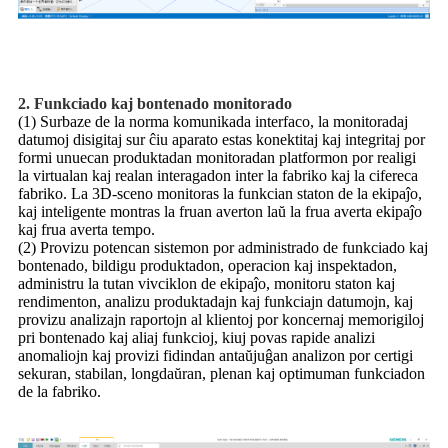
2. Funkciado kaj bontenado monitorado
(1) Surbaze de la norma komunikada interfaco, la monitoradaj
datumoj disigitaj sur ĉiu aparato estas konektitaj kaj integritaj por
formi unuecan produktadan monitoradan platformon por realigi
la virtualan kaj realan interagadon inter la fabriko kaj la cifereca
fabriko. La 3D-sceno monitoras la funkcian staton de la ekipaĵo,
kaj inteligente montras la fruan averton laŭ la frua averta ekipaĵo
kaj frua averta tempo.
(2) Provizu potencan sistemon por administrado de funkciado kaj
bontenado, bildigu produktadon, operacion kaj inspektadon,
administru la tutan vivciklon de ekipaĵo, monitoru staton kaj
rendimenton, analizu produktadajn kaj funkciajn datumojn, kaj
provizu analizajn raportojn al klientoj por koncernaj memorigiloj
pri bontenado kaj aliaj funkcioj, kiuj povas rapide analizi
anomaliojn kaj provizi fidindan antaŭjuĝan analizon por certigi
sekuran, stabilan, longdaŭran, plenan kaj optimuman funkciadon
de la fabriko.