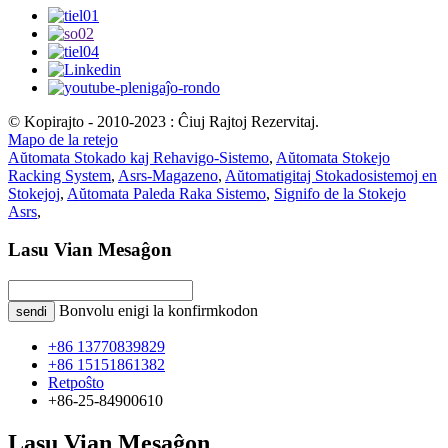
© Kopirajto - 2010-2023 : Ĉiuj Rajtoj Rezervitaj.
Mapo de la retejo
Aŭtomata Stokado kaj Rehavigo-Sistemo
,
Aŭtomata Stokejo
Racking System
,
Asrs-Magazeno
,
Aŭtomatigitaj Stokadosistemoj en
Stokejoj
,
Aŭtomata Paleda Raka Sistemo
,
Signifo de la Stokejo
Asrs
,
Lasu Vian Mesaĝon
Bonvolu enigi la konfirmkodon
sendi
+86 13770839829
+86 15151861382
Retpoŝto
+86-25-84900610
Lasu Vian Mesaĝon