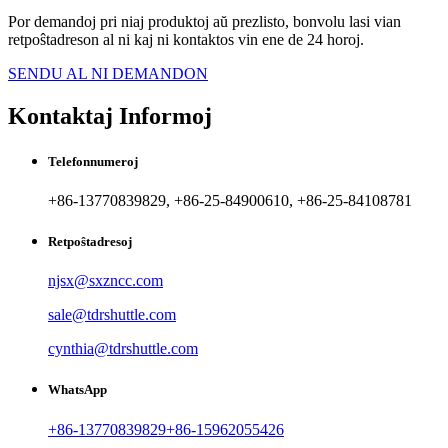
Por demandoj pri niaj produktoj aŭ prezlisto, bonvolu lasi vian
retpoŝtadreson al ni kaj ni kontaktos vin ene de 24 horoj.
SENDU AL NI DEMANDON
Kontaktaj Informoj
Telefonnumeroj
+86-13770839829, +86-25-84900610, +86-25-84108781
Retpoŝtadresoj
njsx@sxzncc.com
sale@tdrshuttle.com
cynthia@tdrshuttle.com
WhatsApp
+86-13770839829
+86-15962055426