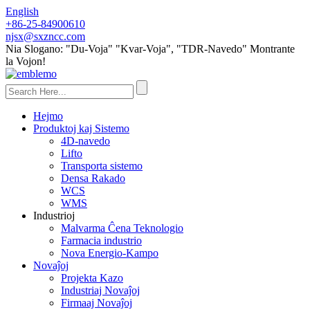
English
+86-25-84900610
njsx@sxzncc.com
Nia Slogano: "Du-Voja" "Kvar-Voja", "TDR-Navedo" Montrante
la Vojon!
Hejmo
Produktoj kaj Sistemo
4D-navedo
Lifto
Transporta sistemo
Densa Rakado
WCS
WMS
Industrioj
Malvarma Ĉena Teknologio
Farmacia industrio
Nova Energio-Kampo
Novaĵoj
Projekta Kazo
Industriaj Novaĵoj
Firmaaj Novaĵoj