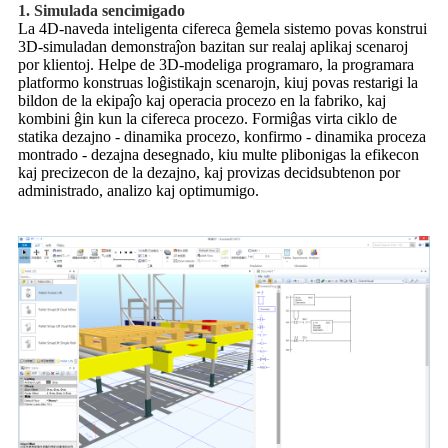
1. Simulada sencimigado
La 4D-naveda inteligenta cifereca ĝemela sistemo povas konstrui
3D-simuladan demonstraĵon bazitan sur realaj aplikaj scenaroj
por klientoj. Helpe de 3D-modeliga programaro, la programara
platformo konstruas loĝistikajn scenarojn, kiuj povas restarigi la
bildon de la ekipaĵo kaj operacia procezo en la fabriko, kaj
kombini ĝin kun la cifereca procezo. Formiĝas virta ciklo de
statika dezajno - dinamika procezo, konfirmo - dinamika proceza
montrado - dezajna desegnado, kiu multe plibonigas la efikecon
kaj precizecon de la dezajno, kaj provizas decidsubtenon por
administrado, analizo kaj optimumigo.