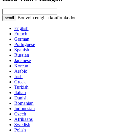
Bonvolu enigi la konfirmkodon
sendi
English
French
German
Portuguese
Spanish
Russian
Japanese
Korean
Arabic
Irish
Greek
Turkish
Italian
Danish
Romanian
Indonesian
Czech
Afrikaans
Swedish
Polish