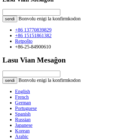
Bonvolu enigi la konfirmkodon
sendi
+86 13770839829
+86 15151861382
Retpoŝto
+86-25-84900610
Lasu Vian Mesaĝon
Bonvolu enigi la konfirmkodon
sendi
English
French
German
Portuguese
Spanish
Russian
Japanese
Korean
Arabic