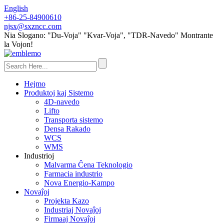
English
+86-25-84900610
njsx@sxzncc.com
Nia Slogano: "Du-Voja" "Kvar-Voja", "TDR-Navedo" Montrante
la Vojon!
Hejmo
Produktoj kaj Sistemo
4D-navedo
Lifto
Transporta sistemo
Densa Rakado
WCS
WMS
Industrioj
Malvarma Ĉena Teknologio
Farmacia industrio
Nova Energio-Kampo
Novaĵoj
Projekta Kazo
Industriaj Novaĵoj
Firmaaj Novaĵoj