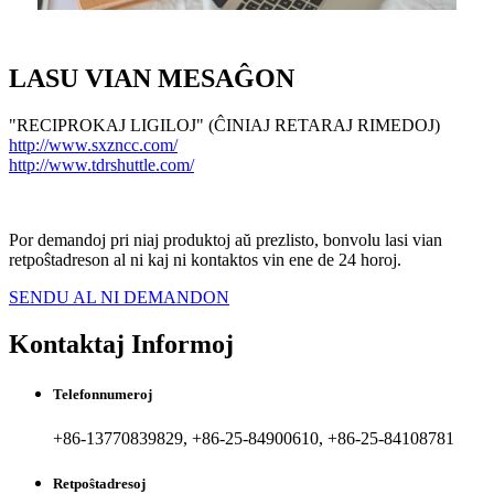
LASU VIAN MESAĜON
"RECIPROKAJ LIGILOJ" (ĈINIAJ RETARAJ RIMEDOJ)
http://www.sxzncc.com/
http://www.tdrshuttle.com/
Por demandoj pri niaj produktoj aŭ prezlisto, bonvolu lasi vian
retpoŝtadreson al ni kaj ni kontaktos vin ene de 24 horoj.
SENDU AL NI DEMANDON
Kontaktaj Informoj
Telefonnumeroj
+86-13770839829, +86-25-84900610, +86-25-84108781
Retpoŝtadresoj