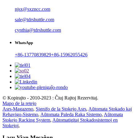
njsx@sxzncc.com
sale@tdrshuttle.com
cynthia@tdrshuttle.com
WhatsApp
+86-13770839829
+86-15962055426
© Kopirajto - 2010-2023 : Ĉiuj Rajtoj Rezervitaj.
Mapo de la retejo
Asrs-Magazeno
,
Signifo de la Stokejo Asrs
,
Aŭtomata Stokado kaj
Rehavigo-Sistemo
,
Aŭtomata Paleda Raka Sistemo
,
Aŭtomata
Stokejo Racking System
,
Aŭtomatigitaj Stokadosistemoj en
Stokejoj
,
Lasu Vian Mesaĝon